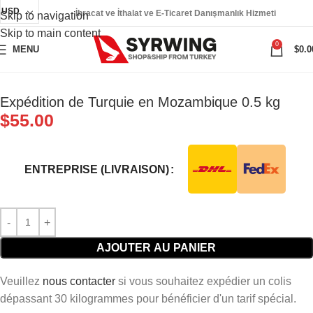
USD
İhracat ve İthalat ve E-Ticaret Danışmanlık Hizmeti
Skip to navigation
Skip to main content
0
MENU
$
0.0
Expédition de Turquie en Mozambique 0.5 kg
$
55.00
ENTREPRISE (LIVRAISON)
AJOUTER AU PANIER
Veuillez
nous contacter
si vous souhaitez expédier un colis
dépassant 30 kilogrammes pour bénéficier d'un tarif spécial.