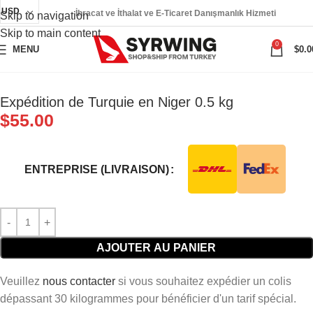
USD
İhracat ve İthalat ve E-Ticaret Danışmanlık Hizmeti
Skip to navigation
Skip to main content
0
MENU
$
0.0
Expédition de Turquie en Niger 0.5 kg
$
55.00
ENTREPRISE (LIVRAISON)
AJOUTER AU PANIER
Veuillez
nous contacter
si vous souhaitez expédier un colis
dépassant 30 kilogrammes pour bénéficier d'un tarif spécial.