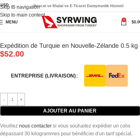
USD
İhracat ve İthalat ve E-Ticaret Danışmanlık Hizmeti
Skip to navigation
Skip to main content
0
MENU
$
0.0
Expédition de Turquie en Nouvelle-Zélande 0.5 kg
$
52.00
ENTREPRISE (LIVRAISON)
AJOUTER AU PANIER
Veuillez
nous contacter
si vous souhaitez expédier un colis
dépassant 30 kilogrammes pour bénéficier d'un tarif spécial.