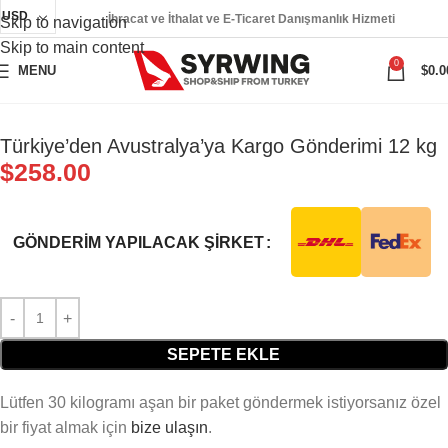
USD
İhracat ve İthalat ve E-Ticaret Danışmanlık Hizmeti
Skip to navigation
Skip to main content
0
MENU
$
0.0
Türkiye’den Avustralya’ya Kargo Gönderimi 12 kg
$
258.00
GÖNDERIM YAPILACAK ŞIRKET
SEPETE EKLE
Lütfen 30 kilogramı aşan bir paket göndermek istiyorsanız özel
bir fiyat almak için
bize ulaşın
.