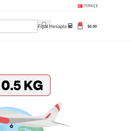
TÜRKÇE
0
Fiyat Hesapla
$
0.00