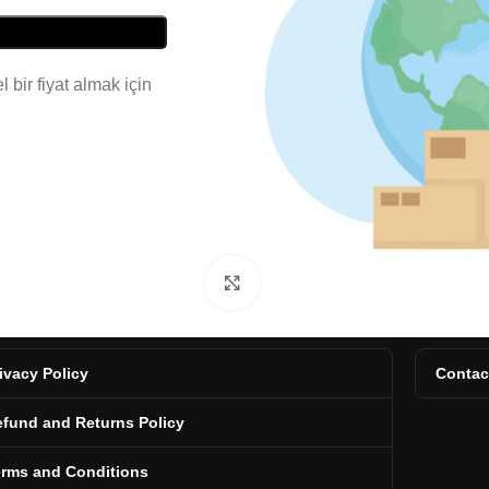
 bir fiyat almak için
Click to enlarge
ivacy Policy
Contac
fund and Returns Policy
erms and Conditions