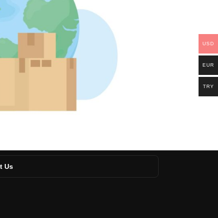
USD
EUR
TRY
t Us