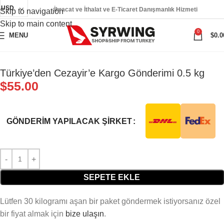
USD
İhracat ve İthalat ve E-Ticaret Danışmanlık Hizmeti
Skip to navigation
Skip to main content
0
MENU
$
0.0
Türkiye’den Cezayir’e Kargo Gönderimi 0.5 kg
$
55.00
GÖNDERIM YAPILACAK ŞIRKET
SEPETE EKLE
Lütfen 30 kilogramı aşan bir paket göndermek istiyorsanız özel
bir fiyat almak için
bize ulaşın
.