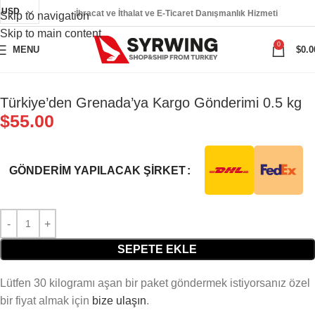
USD
İhracat ve İthalat ve E-Ticaret Danışmanlık Hizmeti
Skip to navigation
Skip to main content
0
MENU
$
0.0
Türkiye’den Grenada’ya Kargo Gönderimi 0.5 kg
$
55.00
GÖNDERIM YAPILACAK ŞIRKET
SEPETE EKLE
Lütfen 30 kilogramı aşan bir paket göndermek istiyorsanız özel
bir fiyat almak için
bize ulaşın
.