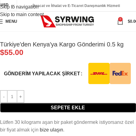
USD
İhracat ve İthalat ve E-Ticaret Danışmanlık Hizmeti
Skip to navigation
Skip to main content
0
MENU
$
0.0
Türkiye’den Kenya’ya Kargo Gönderimi 0.5 kg
$
55.00
GÖNDERIM YAPILACAK ŞIRKET
SEPETE EKLE
Lütfen 30 kilogramı aşan bir paket göndermek istiyorsanız özel
bir fiyat almak için
bize ulaşın
.