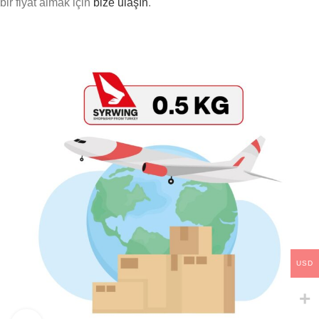
bir fiyat almak için
bize ulaşın
.
USD