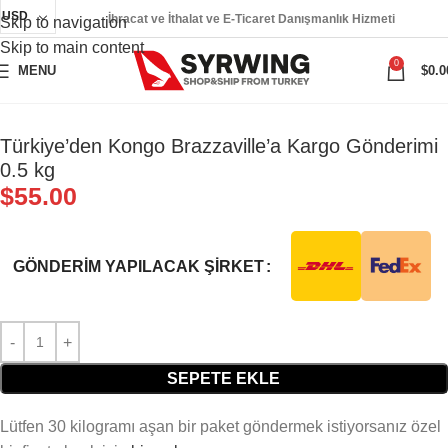
USD
İhracat ve İthalat ve E-Ticaret Danışmanlık Hizmeti
Skip to navigation
Skip to main content
0
MENU
$
0.0
Türkiye’den Kongo Brazzaville’a Kargo Gönderimi
0.5 kg
$
55.00
GÖNDERIM YAPILACAK ŞIRKET
SEPETE EKLE
Lütfen 30 kilogramı aşan bir paket göndermek istiyorsanız özel