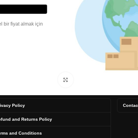
 bir fiyat almak için
Click to enlarge
ivacy Policy
Contac
fund and Returns Policy
erms and Conditions