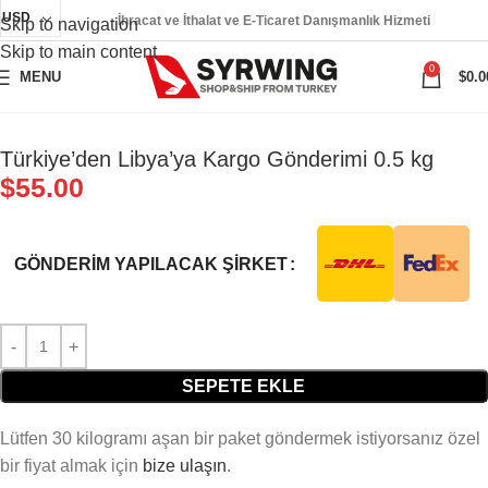
USD
İhracat ve İthalat ve E-Ticaret Danışmanlık Hizmeti
Skip to navigation
Skip to main content
0
MENU
$
0.0
Türkiye’den Libya’ya Kargo Gönderimi 0.5 kg
$
55.00
GÖNDERIM YAPILACAK ŞIRKET
SEPETE EKLE
Lütfen 30 kilogramı aşan bir paket göndermek istiyorsanız özel
bir fiyat almak için
bize ulaşın
.