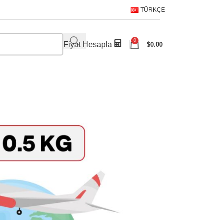
TÜRKÇE
0
Fiyat Hesapla
$
0.00