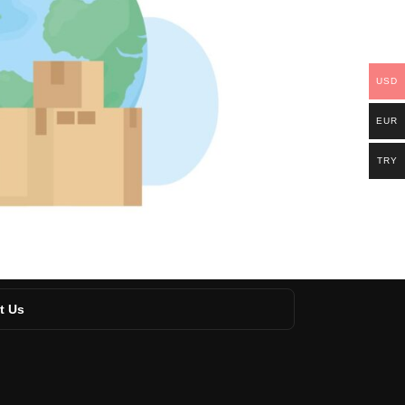
USD
EUR
TRY
t Us