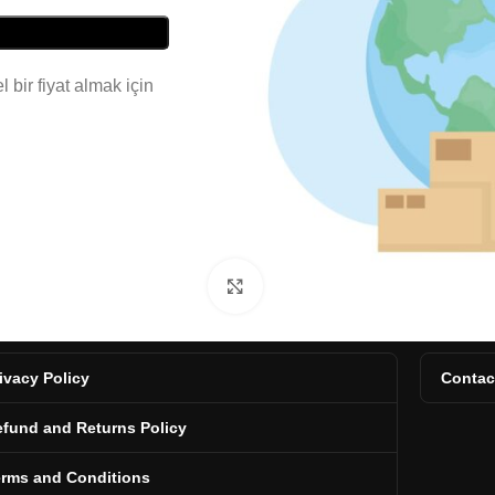
 bir fiyat almak için
Click to enlarge
ivacy Policy
Contac
fund and Returns Policy
erms and Conditions