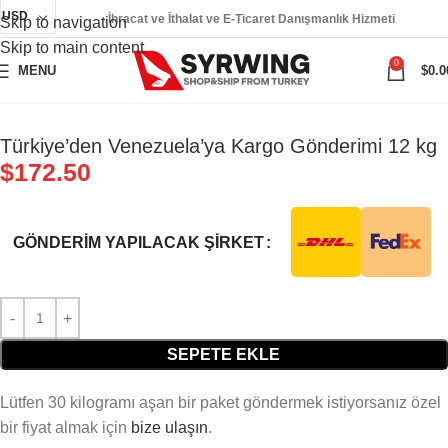
USD
İhracat ve İthalat ve E-Ticaret Danışmanlık Hizmeti
Skip to navigation
Skip to main content
0
MENU
$
0.0
Türkiye’den Venezuela’ya Kargo Gönderimi 12 kg
$
172.50
GÖNDERIM YAPILACAK ŞIRKET
SEPETE EKLE
Lütfen 30 kilogramı aşan bir paket göndermek istiyorsanız özel
bir fiyat almak için
bize ulaşın
.