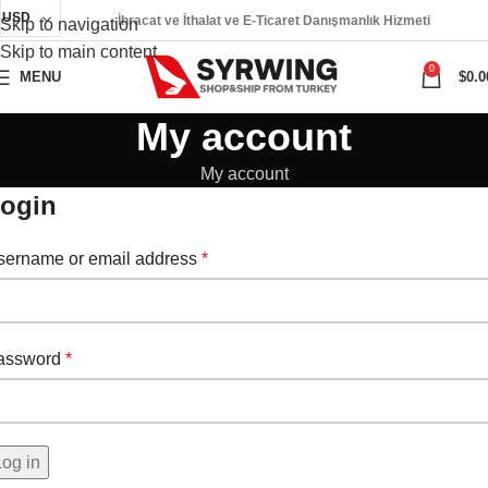
USD
İhracat ve İthalat ve E-Ticaret Danışmanlık Hizmeti
Skip to navigation
Skip to main content
0
MENU
$
0.0
My account
My account
ogin
sername or email address
*
assword
*
Log in