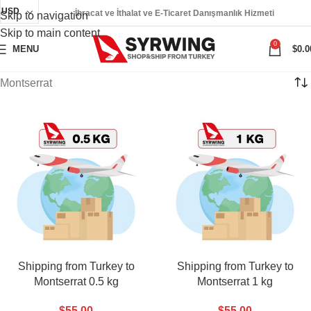
USD
İhracat ve İthalat ve E-Ticaret Danışmanlık Hizmeti
Skip to navigation
Skip to main content
0
MENU
$
0.0
Montserrat
Shipping from Turkey to
Shipping from Turkey to
Montserrat 0.5 kg
Montserrat 1 kg
$
55.00
$
55.00