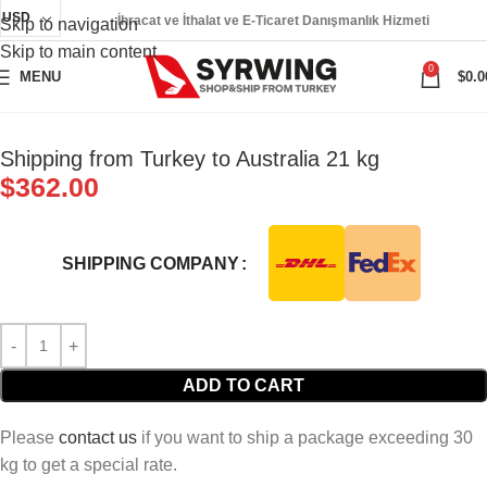
USD
İhracat ve İthalat ve E-Ticaret Danışmanlık Hizmeti
Skip to navigation
Skip to main content
0
MENU
$
0.0
Shipping from Turkey to Australia 21 kg
$
362.00
SHIPPING COMPANY
ADD TO CART
Please
contact us
if you want to ship a package exceeding 30
kg to get a special rate.