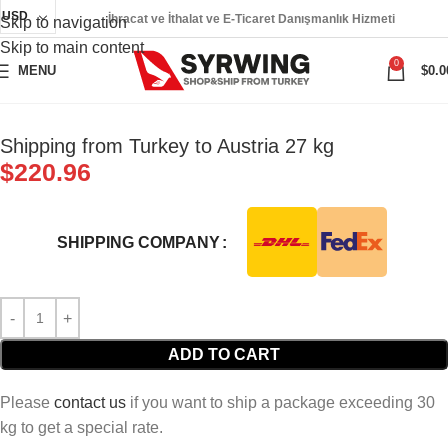
USD
İhracat ve İthalat ve E-Ticaret Danışmanlık Hizmeti
Skip to navigation
Skip to main content
0
MENU
$
0.0
Shipping from Turkey to Austria 27 kg
$
220.96
SHIPPING COMPANY
ADD TO CART
Please
contact us
if you want to ship a package exceeding 30
kg to get a special rate.