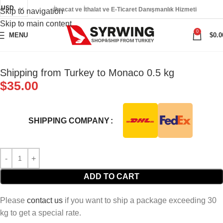
USD
İhracat ve İthalat ve E-Ticaret Danışmanlık Hizmeti
Skip to navigation
Skip to main content
0
MENU
$
0.0
Shipping from Turkey to Monaco 0.5 kg
$
35.00
SHIPPING COMPANY
ADD TO CART
Please
contact us
if you want to ship a package exceeding 30
kg to get a special rate.