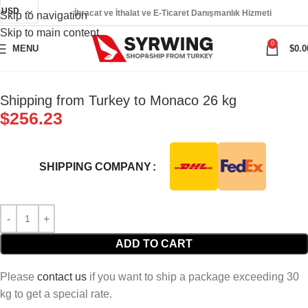
USD
İhracat ve İthalat ve E-Ticaret Danışmanlık Hizmeti
Skip to navigation
Skip to main content
0
MENU
$
0.0
Shipping from Turkey to Monaco 26 kg
$
256.23
SHIPPING COMPANY
ADD TO CART
Please
contact us
if you want to ship a package exceeding 30
kg to get a special rate.