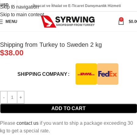
USD
İhracat ve İthalat ve E-Ticaret Danışmanlık Hizmeti
Skip to navigation
Skip to main content
0
MENU
$
0.0
Shipping from Turkey to Sweden 2 kg
$
38.00
SHIPPING COMPANY
ADD TO CART
Please
contact us
if you want to ship a package exceeding 30
kg to get a special rate.