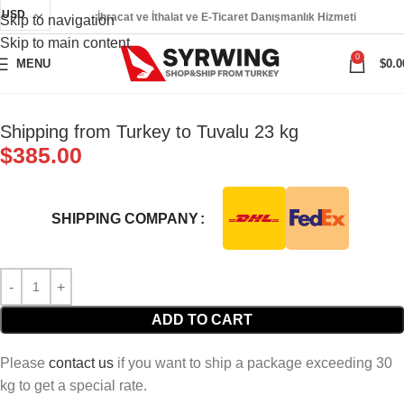
USD
İhracat ve İthalat ve E-Ticaret Danışmanlık Hizmeti
Skip to navigation
Skip to main content
0
MENU
$
0.0
Shipping from Turkey to Tuvalu 23 kg
$
385.00
SHIPPING COMPANY
ADD TO CART
Please
contact us
if you want to ship a package exceeding 30
kg to get a special rate.