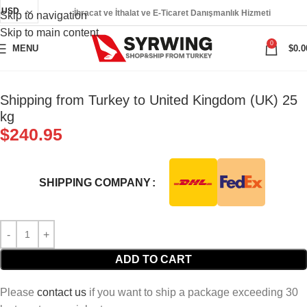
USD
İhracat ve İthalat ve E-Ticaret Danışmanlık Hizmeti
Skip to navigation
Skip to main content
0
MENU
$
0.0
Shipping from Turkey to United Kingdom (UK) 25
kg
$
240.95
SHIPPING COMPANY
ADD TO CART
Please
contact us
if you want to ship a package exceeding 30