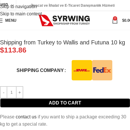
USD
İhracat ve İthalat ve E-Ticaret Danışmanlık Hizmeti
Skip to navigation
Skip to main content
0
MENU
$
0.0
Shipping from Turkey to Wallis and Futuna 10 kg
$
113.86
SHIPPING COMPANY
ADD TO CART
Please
contact us
if you want to ship a package exceeding 30
kg to get a special rate.