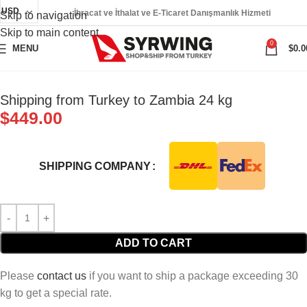
USD
İhracat ve İthalat ve E-Ticaret Danışmanlık Hizmeti
Skip to navigation
Skip to main content
0
MENU
$
0.0
Shipping from Turkey to Zambia 24 kg
$
449.00
SHIPPING COMPANY
ADD TO CART
Please
contact us
if you want to ship a package exceeding 30
kg to get a special rate.