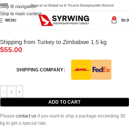
USD
İhracat ve İthalat ve E-Ticaret Danışmanlık Hizmeti
Skip to navigation
Skip to main content
0
MENU
$
0.0
Shipping from Turkey to Zimbabwe 1.5 kg
$
55.00
SHIPPING COMPANY
ADD TO CART
Please
contact us
if you want to ship a package exceeding 30
kg to get a special rate.